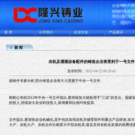
合金钢系列
铸钢件及机
用先进的失
艺，是国内
造的大型的
生产基地，
首 页
公司简介
企业文化
产品展示
厂和CNC机
可供精密铸
铸成品件200
新 闻
主要出口欧
多国家。
农机及灌溉设备配件的铸造企业将受利于一号文件
发布时间
：2012-04-25 06:29:42
据铸件专家分析,部分铸造企业将大大受惠于中央一号文件.
刚刚公布的2012年中央一号文件指出,要持续加大财政用于"三农"的支出、国
的投入,持续加大农业科技投入,保增量和比例均有提高.
文件提出,要加快农业机械化,其中包括加强农机关键零部件和重点产品研发;加大
大户、农机大户、农机合作社购置大中型农机具;落实支持农机化发展的税费优惠