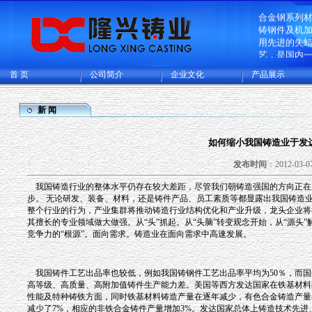
企业致力于
合金钢系列
铸钢件及机
用先进的失
艺，是国内
造的大型的
首 页
公司简介
企业文化
产品展示
生产基地，
厂和CNC机
可供精密铸
新 闻
铸成品件200
主要出口欧
多国家。
如何缩小我国铸造业于发
发布时间
：2012-03-07
我国铸造行业的整体水平仍存在较大差距，尽管我们朝铸造强国的方向正在
步。 无论研发、装备、材料，还是铸件产品、员工素质等都显露出我国铸造业
整个行业的行为，产业集群将推动铸造行业结构优化和产业升级，龙头企业将
其擅长的专业领域做大做强。从“头”抓起。从“头脑”转变观念开始，从“源头
竞争力的“根源”。面向需求。铸造业在面向需求中高速发展。
我国铸件工艺出品率也较低，例如我国铸钢件工艺出品率平均为50％，而国
高等级、高质量、高附加值铸件生产能力差。美国等西方发达国家在铁基材料
性能及特种铸铁方面，同时铁基材料铸造产量在逐年减少，有色合金铸造产量在逐
减少了7%，相应的非铁合金铸件产量增加3%。发达国家总体上铸造技术先