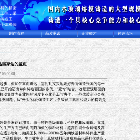
生产碳钢、
材料的精密
加工件，采
蜡铸造工
一个熔模铸
规模化专业
制作流程
品质承诺
企业徽才
铸造论坛
集精密铸造
加工厂，年
件及各类精
00多吨，
美日本等许
达国家达的差距
 06:09:08
起步，但却任重而道远，需扎扎实实地走好奔向铸造强国的每一
已开始迈出奔向铸造强国的步伐。“宏专”结合。这是宏观层面的
拉动集群内企业间的深度专业化分工与协作，一些优质企业会在
”解决问题，从“开头”优化铸造工艺，各级员工素质和能力的提高是
外是普遍达到70％。由于铸件等级偏低，价格也相应偏低。尤其
的生产方面已转向高附加值的特种材料，超高性能合金铸钢及高
步增加，如美国从1998～2003年五年间铁基材料铸件生产量
进、产品质量好、生产效率高、原辅材料已形成商品化系列化供应，