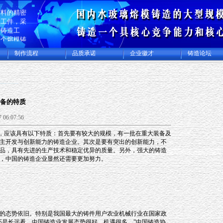
生产碳钢、
材料的精密
加工件，采
蜡铸造工
一个熔模铸
规模化专业
制作流程
品质承诺
企业徽才
铸造论坛
集精密铸造
加工厂，年
件及各类精
00多吨，
美日本等许
备的特质
 06:07:56
，应该具有以下特质：首先要有较大的规模，有一批在重大装备及
主开发与创新能力的铸造企业。其次是要有突出的创新能力，不
品，具有先进的生产技术和稳定优异的质量。另外，强大的铸造
，中国的铸造企业显然还需要更加努力。
的态势依旧。特别是我国最大的铸件用户农业机械行业在国家政
还是长远看，中国铸造业发展态势很好，机遇很多。”中国铸造协