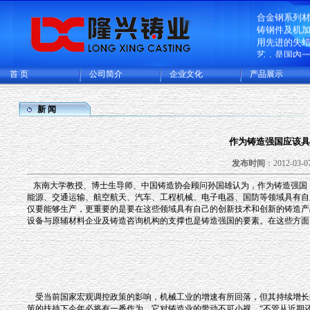
企业致力于
合金钢系列
铸钢件及机
用先进的失
艺，是国内
造的大型的
首 页
公司简介
企业文化
产品展示
生产基地，
厂和CNC机
可供精密铸
新 闻
铸成品件200
主要出口欧
多国家。
作为铸造强国应该具
发布时间
：2012-03-07
东南大学教授、博士生导师、中国铸造协会顾问孙国雄认为，作为铸造强国
能源、交通运输、航空航天、汽车、工程机械、电子电器、国防等领域具有自
仅要能够生产，更重要的是要在这些领域具有自己的创新技术和创新的铸造产
设备与原辅材料企业及铸造咨询机构的支撑也是铸造强国的要素。在这些方面
受当前国家宏观调控政策的影响，机械工业的增速有所回落，但其持续增长
策的扶持下今年必将有一番作为，它对铸造业的带动不可小视。“不管从近期