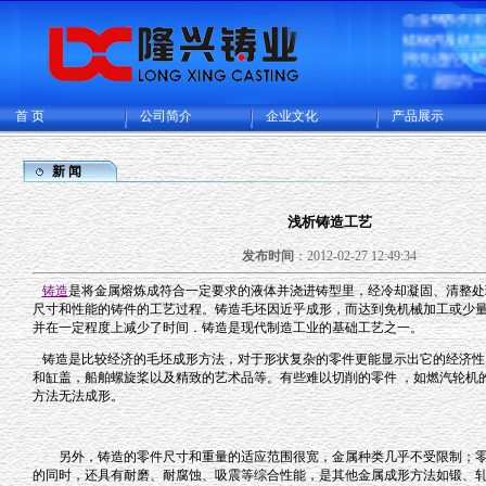
合金钢系列
铸钢件及机
用先进的失
艺，是国内
造的大型的
生产基地，
首 页
公司简介
企业文化
产品展示
厂和CNC机
可供精密铸
铸成品件200
新 闻
主要出口欧
多国家。
浅析铸造工艺
发布时间
：2012-02-27 12:49:34
铸造
是将金属熔炼成符合一定要求的液体并浇进铸型里，经冷却凝固、清整处
尺寸和性能的铸件的工艺过程。铸造毛坯因近乎成形，而达到免机械加工或少
并在一定程度上减少了时间．铸造是现代制造工业的基础工艺之一。
铸造是比较经济的毛坯成形方法，对于形状复杂的零件更能显示出它的经济性
和缸盖，船舶螺旋桨以及精致的艺术品等。有些难以切削的零件 ，如燃汽轮机
方法无法成形。
另外，铸造的零件尺寸和重量的适应范围很宽，金属种类几乎不受限制；零
的同时，还具有耐磨、耐腐蚀、吸震等综合性能，是其他金属成形方法如锻、