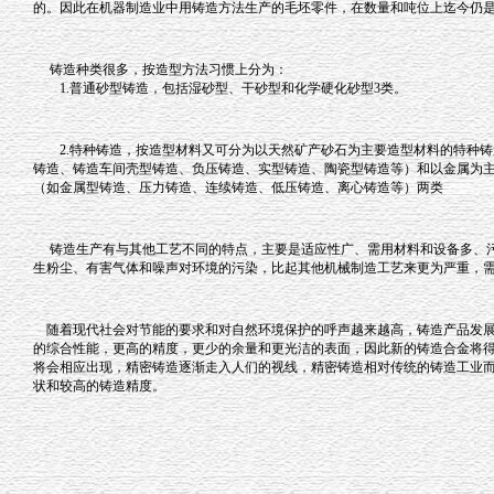
的。因此在机器制造业中用铸造方法生产的毛坯零件，在数量和吨位上迄今仍
铸造种类很多，按造型方法习惯上分为：
1.普通砂型铸造，包括湿砂型、干砂型和化学硬化砂型3类。
2.特种铸造，按造型材料又可分为以天然矿产砂石为主要造型材料的特种铸
铸造、铸造车间壳型铸造、负压铸造、实型铸造、陶瓷型铸造等）和以金属为
（如金属型铸造、压力铸造、连续铸造、低压铸造、离心铸造等）两类
铸造生产有与其他工艺不同的特点，主要是适应性广、需用材料和设备多、
生粉尘、有害气体和噪声对环境的污染，比起其他机械制造工艺来更为严重，
随着现代社会对节能的要求和对自然环境保护的呼声越来越高，铸造产品发展
的综合性能，更高的精度，更少的余量和更光洁的表面，因此新的铸造合金将
将会相应出现，精密铸造逐渐走入人们的视线，精密铸造相对传统的铸造工业
状和较高的铸造精度。