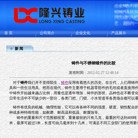
合金钢系列
铸钢件及机
用先进的失
艺，是国内
造的大型的
生产基地，
首 页
公司简介
企业文化
产品展示
厂和CNC机
可供精密铸
铸成品件200
新 闻
主要出口欧
多国家。
铸件与不锈钢锻件的比较
发布时间
：2012-02-27 12:48:14
对于
铸件
我们并不觉得陌生，
铸件
应用有着悠久的历史。在古代，人们用铸
具和一些生活用具。然而在现代，铸件主要用于机器零部件的毛坯或者直接用
中铸件开始越来越占比例，用量也是逐年增加，铸件的形状、品种也在不断变
日常生活中不可缺少的一部分，各类门把、门锁、小水管道等各类场合都可以
铸件有优良的机械、物理性能，它可以有各种不同的强度、硬度、韧性配合的
种或多种特殊性能，如耐磨、耐高温和低温、耐腐蚀等。
铸件的重量和尺寸范围都很宽，重量最轻的只有几克，最重的可达到400吨，
米，最厚可超过1米，长度可由几毫米到十几米，可满足不同工业部门的使用要