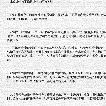
比较铸件与不锈钢锻件之间的区别：
1.铸件具有良好的耐磨性与消震功能，因为铸铁中石墨有利于润滑及贮油,所以
的存在,灰口铸铁的消震性优于钢。
2.铸件工艺性能好，由于灰口铸铁含碳量高,接近于共晶成分,故熔点比较低,流
适宜于铸造结构复杂或薄壁铸件.另外,由于石墨使切削加工时易于形成断屑 ,所
性优于钢.
3.不锈钢经过锻造加工后能改善其组织结构和力学性能。铸造组织经过锻造方
锈钢的变形和再结晶，使原来的粗大枝晶和柱状晶粒变为晶粒较细、大小均匀
锭内原有的偏析、疏松、气孔、夹渣等压实和焊合，其组织变得更加紧密，提
能。
4.铸件的力学性能低于同材质的锻件力学性能。然而锻造加工能保证金属纤维
的纤维组织与锻件外形保持一致，可保证零件具有良好的力学性能与长的使用
压、温挤压等工艺生产的锻件，都是铸件所无法比拟的。
无论是铸件还是不锈钢锻件，都是机械生产中不可缺少的一部分，在机械生产
同，选择相应的铸件或锻件，只有充分发挥铸件或锻件的作用，才能有完美的