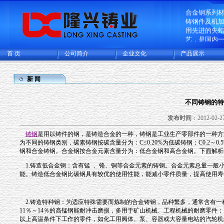
企业致力于
合金钢系列
铸钢件及机
用先进的失
艺，是国内
造的大型的
首 页
公司简介
企业文化
产品展示
生产基地，
厂和CNC机
可供精密铸
新 闻
铸成品件200
主要出口欧
多国家。
不同铸钢的特
发布时间
：2012-02-27
铸钢
是用以铸件的钢，是铸造合金的一种，铸钢是工业生产零部件的一种方
为不同的铸钢类别，碳素铸钢按碳含量分为：C≤0.20%为低碳铸钢；C0.2～0
钢和合金铸钢。合金钢按合金元素含量分为：低合金钢和高合金钢。下面解析
1.铸造低合金钢：含有锰 、铬、铜等合金元素的铸钢。合金元素总量一般
能。铸造低合金钢比碳钢具有较优的使用性能，能减小零件质量，提高使用寿
2.铸造特种钢：为适应特殊需要而炼制的合金铸钢，品种繁多，通常含有一
11％～14％的高锰钢能耐冲击磨损，多用于矿山机械、工程机械的耐磨零件；
以上高温条件下工作的零件，如化工用阀体、泵、容器或大容量电站的汽轮机