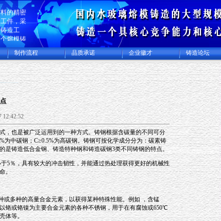
生产碳钢、
材料的精密
加工件，采
蜡铸造工
一个熔模铸
规模化专业
制作流程
品质承诺
企业徽才
铸造论坛
集精密铸造
加工厂，年
件及各类精
00多吨，
美日本等许
点
 12:42:52
式，也是被广泛运用到的一种方式。铸钢根据含碳量的不同可分
.5%为中碳钢；C≥0.5%为高碳钢。铸钢可按化学成分分为：碳素铸
的是铸造低合金钢、铸造特种钢和铸造碳钢3类不同铸钢的特点。
小于5％，具有较大的冲击韧性，并能通过热处理获得更好的机械性
命。
种或多种的高量合金元素，以获得某种特殊性能。例如 ，含锰
以铬或铬镍为主要合金元素的各种不锈钢，用于在有腐蚀或650℃
壳体等。