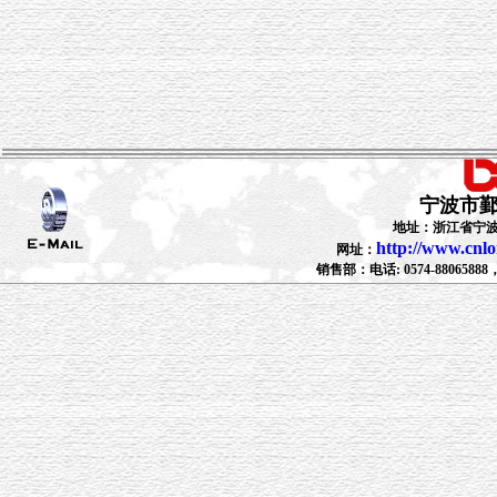
宁波市
地址：浙江省宁波
http://www.cnl
网址：
销售部：电话: 0574-88065888，88