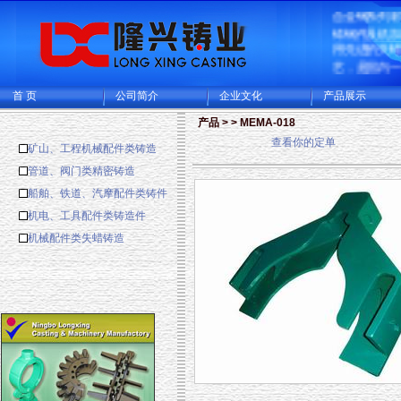
合金钢系列
铸钢件及机
用先进的失
艺，是国内
造的大型的
生产基地，
首 页
公司简介
企业文化
产品展示
厂和CNC机
可供精密铸
产品 > > MEMA-018
铸成品件200
查看你的定单
矿山、工程机械配件类铸造
主要出口欧
多国家。
管道、阀门类精密铸造
船舶、铁道、汽摩配件类铸件
机电、工具配件类铸造件
机械配件类失蜡铸造