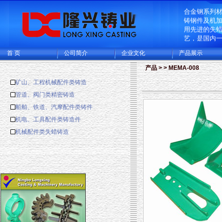
企业致力于
合金钢系列
铸钢件及机
用先进的失
艺，是国内
造的大型的
首 页
公司简介
企业文化
产品展示
生产基地，
厂和CNC机
产品 > > MEMA-008
可供精密铸
铸成品件200
矿山、工程机械配件类铸造
主要出口欧
管道、阀门类精密铸造
多国家。
船舶、铁道、汽摩配件类铸件
机电、工具配件类铸造件
机械配件类失蜡铸造