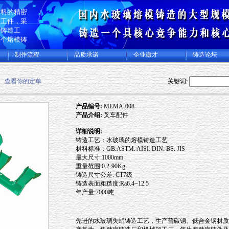
生产碳钢、
材料的精密
加工件，采
蜡铸造工
一个熔模铸
规模化专业
制作流程
品质承诺
企业徽才
铸造论坛
集精密铸造
加工厂，年
件及各类精
查看你的定单
关键词:
00多吨，
美日本等许
产品编号:
MEMA-008
产品介绍:
叉车配件
详细说明:
铸造工艺：水玻璃的熔模铸造工艺
材料标准：GB.ASTM. AISI. DIN. BS. JIS
最大尺寸:1000mm
重量范围:0.2-90Kg
铸造尺寸公差: CT7级
铸造表面粗糙度:Ra6.4~12.5
年产量:7000吨
先进的水玻璃失蜡铸造工艺，生产普碳钢、低合金钢材质