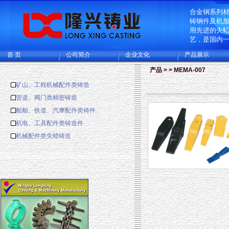
企业致力于
合金钢系列
铸钢件及机
用先进的失
艺，是国内
造的大型的
首 页
公司简介
企业文化
产品展示
生产基地，
厂和CNC机
产品 > > MEMA-007
可供精密铸
铸成品件200
矿山、工程机械配件类铸造
主要出口欧
管道、阀门类精密铸造
多国家。
船舶、铁道、汽摩配件类铸件
机电、工具配件类铸造件
机械配件类失蜡铸造