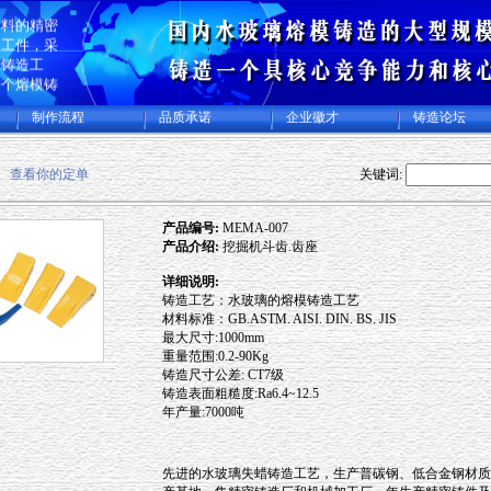
生产碳钢、
材料的精密
加工件，采
蜡铸造工
一个熔模铸
规模化专业
制作流程
品质承诺
企业徽才
铸造论坛
集精密铸造
加工厂，年
件及各类精
查看你的定单
关键词:
00多吨，
美日本等许
产品编号:
MEMA-007
产品介绍:
挖掘机斗齿.齿座
详细说明:
铸造工艺：水玻璃的熔模铸造工艺
材料标准：GB.ASTM. AISI. DIN. BS. JIS
最大尺寸:1000mm
重量范围:0.2-90Kg
铸造尺寸公差: CT7级
铸造表面粗糙度:Ra6.4~12.5
年产量:7000吨
先进的水玻璃失蜡铸造工艺，生产普碳钢、低合金钢材质