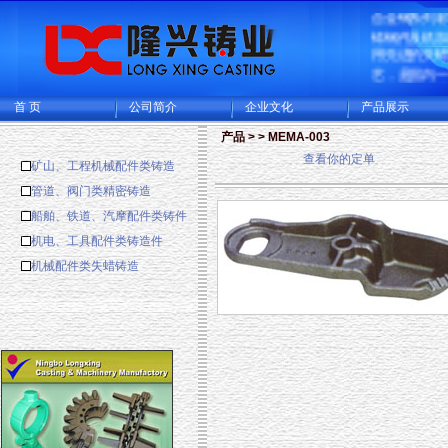
合金钢系列
铸钢件及机
用先进的失
艺，是国内
造的大型的
生产基地，
首 页
公司简介
企业文化
产品展示
厂和CNC机
可供精密铸
产品 > > MEMA-003
铸成品件200
查看你的定单
矿山、工程机械配件类铸造
主要出口欧
多国家。
管道、阀门类精密铸造
船舶、铁道、汽摩配件类铸件
机电、工具配件类铸造件
机械配件类失蜡铸造