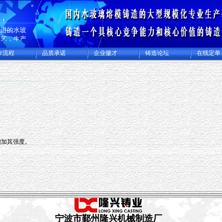
站！
先进的水玻
工艺，生产
合金钢材质
作流程
品质承诺
企业徽才
铸造论坛
在线定单
件，是国内
造的大型的
生产基地，
厂和机械加
生产精密铸
铸成品件
，主要出口
许多国家。
增加其强度。
宁波市鄞州隆兴机械制造厂