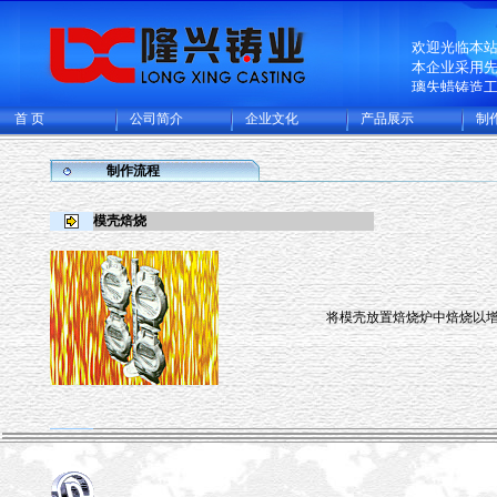
欢迎光临本
本企业采用
璃失蜡铸造
普碳钢、低
首 页
公司简介
企业文化
产品展示
制
的精密铸钢
一个熔模铸
规模化专业
制作流程
集精密铸造
工厂，年可
模壳焙烧
件及各类精
15000多吨
欧美日本等
将模壳放置焙烧炉中焙烧以