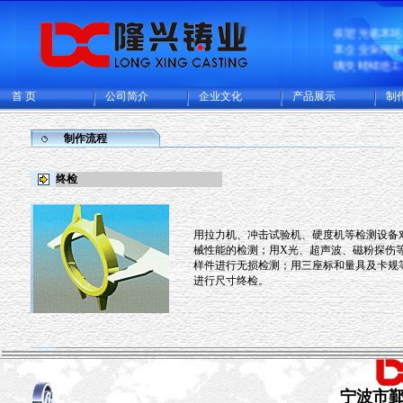
欢迎光临本
本企业采用
璃失蜡铸造
普碳钢、低
的精密铸钢
首 页
公司简介
企业文化
产品展示
制
一个熔模铸
规模化专业
集精密铸造
制作流程
工厂，年可
件及各类精
终检
15000多吨
欧美日本等
用拉力机、冲击试验机、硬度机等检测设备
械性能的检测；用X光、超声波、磁粉探伤
样件进行无损检测；用三座标和量具及卡规
进行尺寸终检。
宁波市