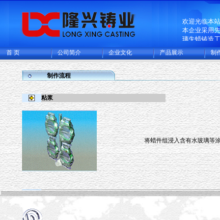
欢迎光临本
本企业采用
璃失蜡铸造
普碳钢、低
首 页
公司简介
企业文化
产品展示
制
的精密铸钢
一个熔模铸
规模化专业
制作流程
集精密铸造
工厂，年可
粘浆
件及各类精
15000多吨
欧美日本等
将蜡件组浸入含有水玻璃等