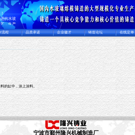
站！
先进的水玻
工艺，生产
合金钢材质
作流程
品质承诺
企业徽才
铸造论坛
在线定单
件，是国内
造的大型的
生产基地，
厂和机械加
生产精密铸
铸成品件
，主要出口
许多国家。
涂料的缸中，涂上涂料。
宁波市鄞州隆兴机械制造厂