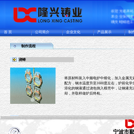
欢迎光临本
本企业采用
璃失蜡铸造
普碳钢、低
的精密铸钢
首 页
公司简介
企业文化
产品展示
制
一个熔模铸
规模化专业
制作流程
集精密铸造
工厂，年可
件及各类精
浇铸
15000多吨
欧美日本等
将原材料装入中频电炉中熔化，加入金属无
配方，钢水温度升至1600度左右，炉前化
溶化的钢液通过浇包倒入模壳中，让钢液充
却，并取样做炉后终检。
宁波市